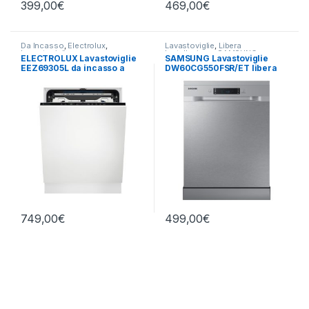
399,00
€
469,00
€
Da Incasso
,
Electrolux
,
Lavastoviglie
,
Libera
Lavastoviglie
Installazione
,
SAMSUNG
ELECTROLUX Lavastoviglie
SAMSUNG Lavastoviglie
EEZ69305L da incasso a
DW60CG550FSR/ET libera
scomparsa totale
installazione
749,00
€
499,00
€