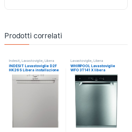
Prodotti correlati
Indesit
,
Lavastoviglie
,
Libera
Lavastoviglie
,
Libera
Installazione
Installazione
,
Whirlpool
INDESIT Lavastoviglie D2F
WHIRPOOL Lavastoviglie
HK26 S Libera installazione
WFO 3T141 X libera
14 coperti
installazione