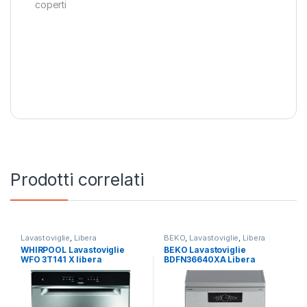
coperti
Prodotti correlati
Lavastoviglie
,
Libera
BEKO
,
Lavastoviglie
,
Libera
Installazione
,
Whirlpool
Installazione
WHIRPOOL Lavastoviglie
BEKO Lavastoviglie
WFO 3T141 X libera
BDFN36640XA Libera
installazione
Installazione 16 Coperti