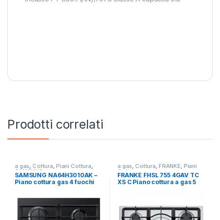
Prodotti correlati
a gas
,
Cottura
,
Piani Cottura
,
a gas
,
Cottura
,
FRANKE
,
Piani
SAMSUNG
Cottura
SAMSUNG NA64H3010AK –
FRANKE FHSL 755 4GAV TC
Piano cottura gas 4 fuochi
XS C Piano cottura a gas 5
NERO
fuochi INOX