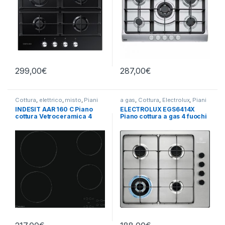
299,00
€
287,00
€
Cottura
,
elettrico
,
misto
,
Piani
a gas
,
Cottura
,
Electrolux
,
Piani
Cottura
Cottura
INDESIT AAR 160 C Piano
ELECTROLUX EGS6414X
cottura Vetroceramica 4
Piano cottura a gas 4 fuochi
zone 60 cm
INOX