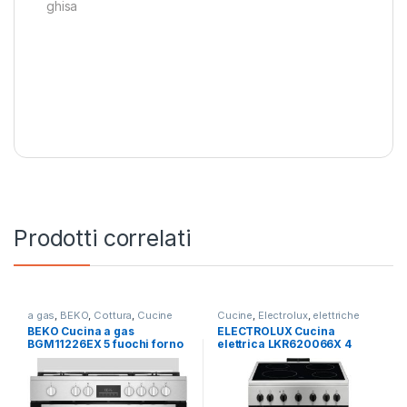
ghisa
Prodotti correlati
a gas
,
BEKO
,
Cottura
,
Cucine
Cucine
,
Electrolux
,
elettriche
BEKO Cucina a gas
ELECTROLUX Cucina
BGM11226EX 5 fuochi forno
elettrica LKR620066X 4
elettrico
fuochi radianti forno
elettrico