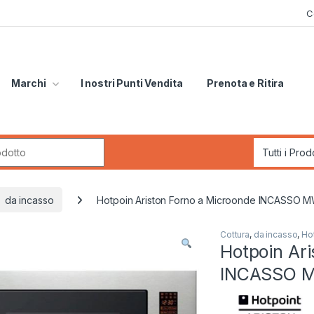
C
Marchi
I nostri Punti Vendita
Prenota e Ritira
r:
da incasso
Hotpoin Ariston Forno a Microonde INCASSO 
Cottura
,
da incasso
,
Hot
Hotpoin Ar
INCASSO 