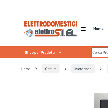
Skip to navigation
Skip to content
Home
Search fo
Shop per Prodotti
Home
Cottura
Microonde