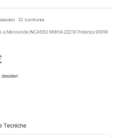
 desideri
Confronta
rno a Microonde INCASSO MWHA 222.1X Potenza 900W
€
i desideri
e Tecniche