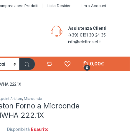
omparazione Prodotti
Lista Desideri
Il mio Account
Assistenza Clienti
(+39) 0161 30 24 35
info@elettrosiel.it
0,00
€
0
MWHA 222.1X
point Ariston
,
Microonde
iston Forno a Microonde
MWHA 222.1X
Disponibilità
Esaurito