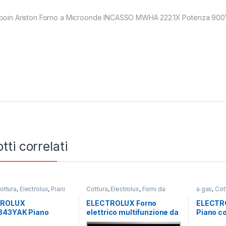
poin Ariston Forno a Microonde INCASSO MWHA 222.1X Potenza 900
tti correlati
ottura
,
Electrolux
,
Piani
Cottura
,
Electrolux
,
Forni da
a gas
,
Cot
Incasso
Cottura
TROLUX
ELECTROLUX Forno
ELECTR
43YAK Piano
elettrico multifunzione da
Piano co
a a gas 4 fuochi
incasso EOD 5H40X
fuochi 