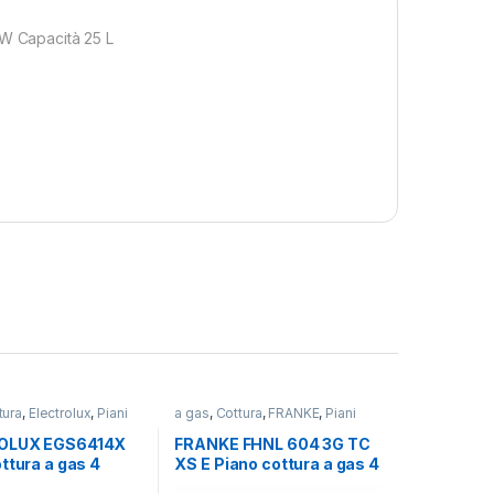
W Capacità 25 L
tura
,
Electrolux
,
Piani
a gas
,
Cottura
,
FRANKE
,
Piani
Cottura
OLUX EGS6414X
FRANKE FHNL 604 3G TC
ttura a gas 4
XS E Piano cottura a gas 4
INOX
fuochi INOX