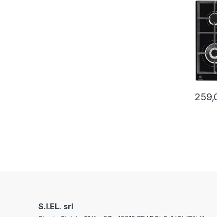
NERO
259,
S.I.EL. srl