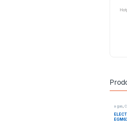
Hot
Prodo
a gas
,
C
Cottura
ELEC
EGM63
cottur