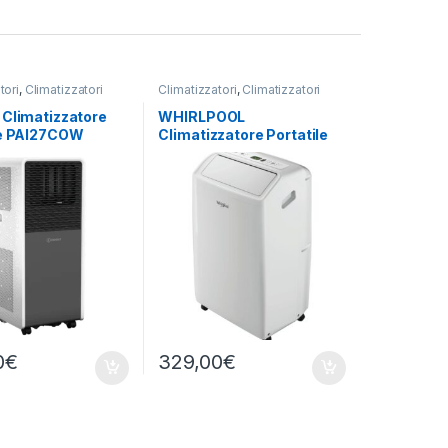
tori
,
Climatizzatori
Climatizzatori
,
Climatizzatori
ndesit
Portatili
,
Whirlpool
 Climatizzatore
WHIRLPOOL
le PAI27COW
Climatizzatore Portatile
PACF29CO W
0
€
329,00
€