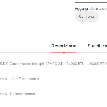
Aggiungi alla lista de
Confronta
Descrizione
Specifich
NDIG Climatizzatore trial split GEMPO 241 – 24000 BTU – 24000 B
sse A++ in raffrescamento
sse A+ in riscaldamento