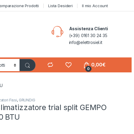
omparazione Prodotti
Lista Desideri
Il mio Account
Assistenza Clienti
(+39) 0161 30 24 35
info@elettrosiel.it
0,00
€
0
TU
atori Fissi
,
GRUNDIG
imatizzatore trial split GEMPO
0 BTU