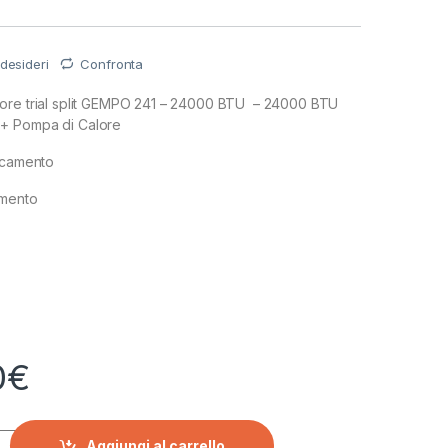
 desideri
Confronta
ore trial split GEMPO 241 – 24000 BTU – 24000 BTU
+ Pompa di Calore
escamento
amento
0
€
tore trial split GEMPO 241 - 24000 BTU quantity
Aggiungi al carrello