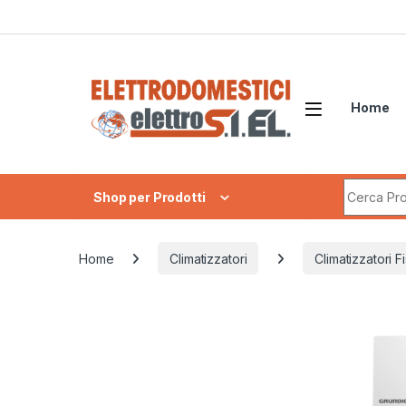
Skip to navigation
Skip to content
Home
Search fo
Shop per Prodotti
Home
Climatizzatori
Climatizzatori Fi