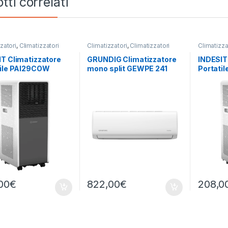
tti correlati
zatori
,
Climatizzatori
Climatizzatori
,
Climatizzatori
Climatizza
,
Indesit
Fissi
,
GRUNDIG
Portatili
,
I
T Climatizzatore
GRUNDIG Climatizzatore
INDESIT
tile PAI29COW
mono split GEWPE 241
Portati
00
€
822,00
€
208,0