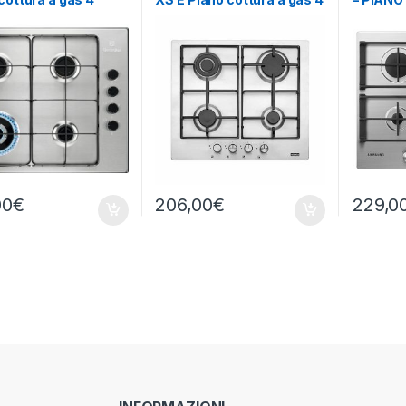
 INOX
fuochi INOX
FUOCHI 
00
€
206,00
€
229,0