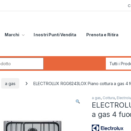
C
Marchi
I nostri Punti Vendita
Prenota e Ritira
r:
a gas
ELECTROLUX RGG6243LOX Piano cottura a gas 4 f
a gas
,
Cottura
,
Electrol
ELECTROLU
a gas 4 fuo