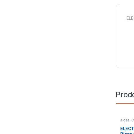
ELE
Prodo
a gas
,
C
Cottura
ELECT
Piano 