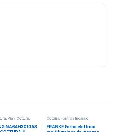
tura
,
Piani Cottura
,
Cottura
,
Forni da Incasso
,
G
FRANKE
G NA64H3010AS
FRANKE Forno elettrico
O COTTURA 4
multifunzione da incasso