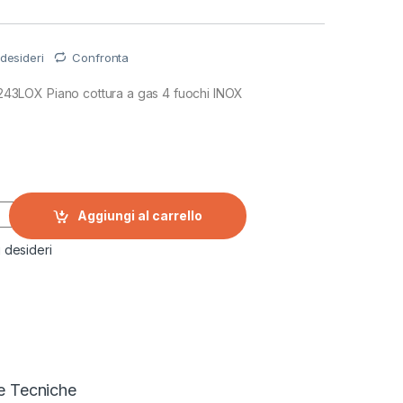
 desideri
Confronta
LOX Piano cottura a gas 4 fuochi INOX
3LOX Piano cottura a gas 4 fuochi INOX quantity
Aggiungi al carrello
i desideri
e Tecniche