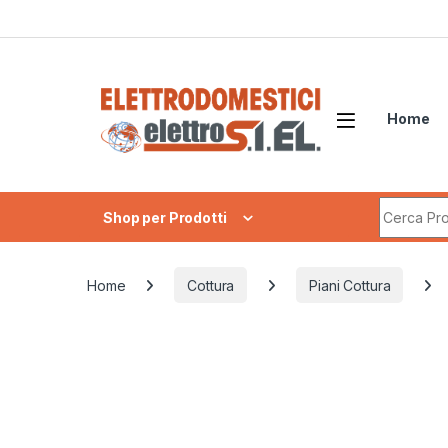
Skip to navigation
Skip to content
Home
Search fo
Shop per Prodotti
Home
Cottura
Piani Cottura