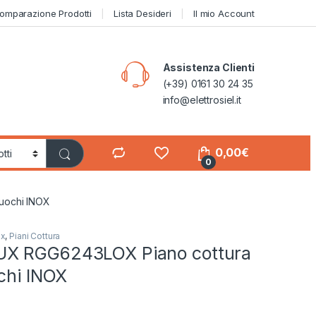
omparazione Prodotti
Lista Desideri
Il mio Account
Assistenza Clienti
(+39) 0161 30 24 35
info@elettrosiel.it
0,00
€
0
uochi INOX
ux
,
Piani Cottura
X RGG6243LOX Piano cottura
chi INOX