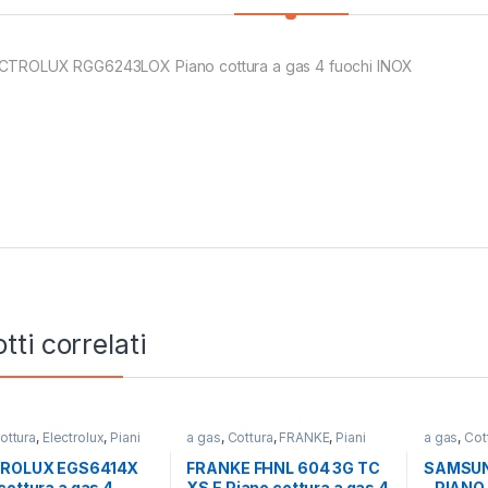
CTROLUX RGG6243LOX Piano cottura a gas 4 fuochi INOX
tti correlati
ottura
,
Electrolux
,
Piani
a gas
,
Cottura
,
FRANKE
,
Piani
a gas
,
Cot
Cottura
SAMSUN
ROLUX EGS6414X
FRANKE FHNL 604 3G TC
SAMSUN
cottura a gas 4
XS E Piano cottura a gas 4
– PIAN