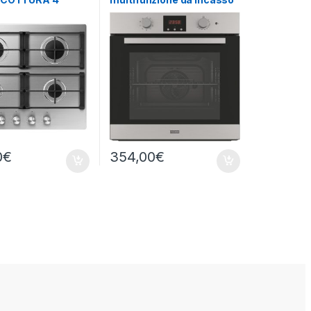
GRIGLIE IN GHISA
FSL 86 H XS
0
€
354,00
€