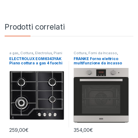
Prodotti correlati
a gas
,
Cottura
,
Electrolux
,
Piani
Cottura
,
Forni da Incasso
,
Cottura
FRANKE
ELECTROLUX EGM6343YAK
FRANKE Forno elettrico
Piano cottura a gas 4 fuochi
multifunzione da incasso
NERO
FSL 86 H XS
259,00
€
354,00
€