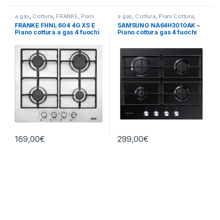
a gas
,
Cottura
,
FRANKE
,
Piani
a gas
,
Cottura
,
Piani Cottura
,
Cottura
SAMSUNG
FRANKE FHNL 604 4G XS E
SAMSUNG NA64H3010AK –
Piano cottura a gas 4 fuochi
Piano cottura gas 4 fuochi
INOX
NERO
169,00
€
299,00
€