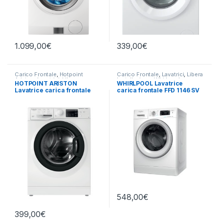
1.099,00
€
339,00
€
Carico Frontale
,
Hotpoint
Carico Frontale
,
Lavatrici
,
Libera
Ariston
,
Lavatrici
,
Libera
Installazione
,
Whirlpool
HOTPOINT ARISTON
WHIRLPOOL Lavatrice
Installazione
Lavatrice carica frontale
carica frontale FFD 1146 SV
RSSG R527 B IT 7KG
IT 11KG 1400 RPM
1200RPM
548,00
€
399,00
€