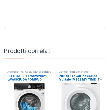
Prodotti correlati
Asciugatrici
,
Asciugatrici pompa
Carico Frontale
,
Indesit
,
di calore
,
Carico Frontale
,
Lavatrici
,
Libera Installazione
ELECTROLUX EW9W296Y-
INDESIT Lavatrice carica
Electrolux
,
Lavasciuga
,
Lavatrici
,
LAVASCIUGA POMPA DI
frontale IM862 MY TIME IT –
Libera Installazione
CALORE 9+6 KG
LAVATRICE 8KG 1200 GIRI