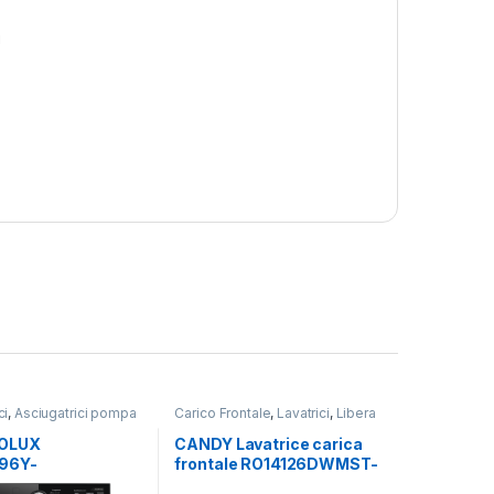
i
ci
,
Asciugatrici pompa
Carico Frontale
,
Lavatrici
,
Libera
Carico Frontale
,
Installazione
,
Lavasciuga
,
Lavatrici
,
OLUX
CANDY Lavatrice carica
tallazione
96Y-
frontale RO14126DWMST-
IUGA POMPA DI
S 12 KG 1400 RPM