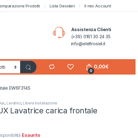
omparazione Prodotti
Lista Desideri
Il mio Account
Assistenza Clienti
(+39) 0161 30 24 35
info@elettrosiel.it
0,00
€
0
ntale EW6F314S
lux
,
Lavatrici
,
Libera Installazione
 Lavatrice carica frontale
isponibilità
Esaurito