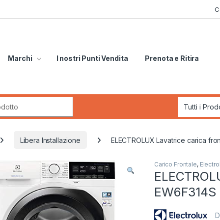
C
Marchi
I nostri Punti Vendita
Prenota e Ritira
r:
Libera Installazione
ELECTROLUX Lavatrice carica fro
Carico Frontale
,
Electro
ELECTROLUX
EW6F314S
D