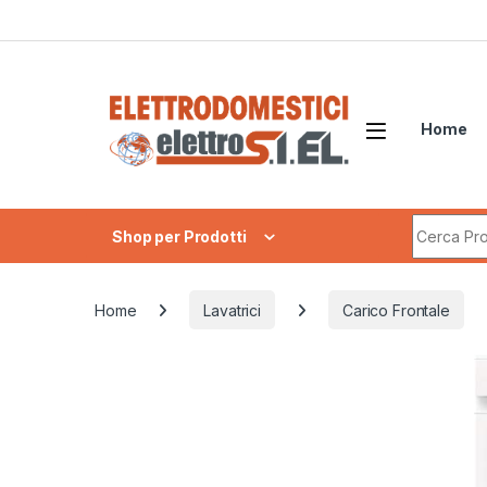
Skip to navigation
Skip to content
Home
Search fo
Shop per Prodotti
Home
Lavatrici
Carico Frontale