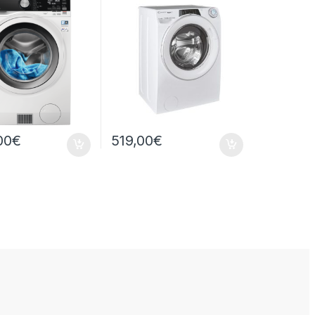
 9+6 KG
00
€
519,00
€