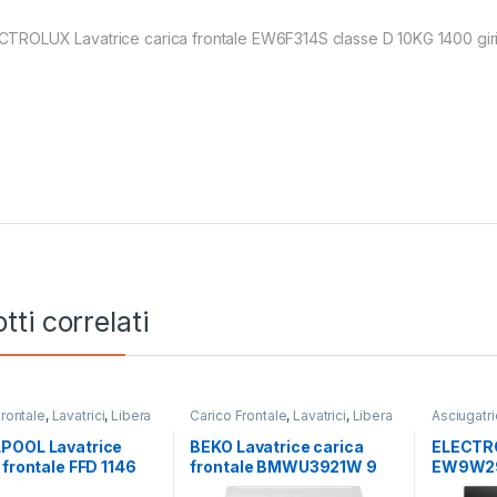
CTROLUX Lavatrice carica frontale EW6F314S classe D 10KG 1400 gir
tti correlati
Frontale
,
Lavatrici
,
Libera
Carico Frontale
,
Lavatrici
,
Libera
Asciugatri
zione
,
Whirlpool
Installazione
di calore
,
Electrolux
POOL Lavatrice
BEKO Lavatrice carica
ELECTR
Libera Ins
 frontale FFD 1146
frontale BMWU3921W 9
EW9W2
11KG 1400 RPM
KG 1200 GIRI
LAVASC