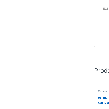
ELE
Prodo
Carico 
Installa
WHIRL
carica
SV IT 