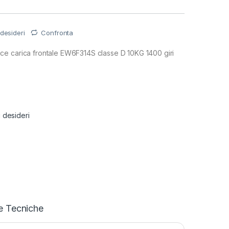
 desideri
Confronta
e carica frontale EW6F314S classe D 10KG 1400 giri
€
i desideri
e Tecniche