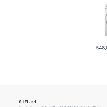
548,
S.I.EL. srl