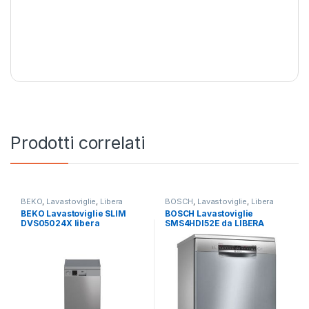
Prodotti correlati
BEKO
,
Lavastoviglie
,
Libera
BOSCH
,
Lavastoviglie
,
Libera
Installazione
Installazione
BEKO Lavastoviglie SLIM
BOSCH Lavastoviglie
DVS05024X libera
SMS4HDI52E da LIBERA
installazione
INSTALLAZIONE 13 CP