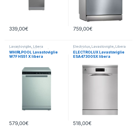
339,00
€
759,00
€
Lavastoviglie
,
Libera
Electrolux
,
Lavastoviglie
,
Libera
Installazione
,
Whirlpool
Installazione
WHIRLPOOL Lavastoviglie
ELECTROLUX Lavastoviglie
W7F HS51 X libera
ESA47300SX libera
installazione
installazione
579,00
€
518,00
€