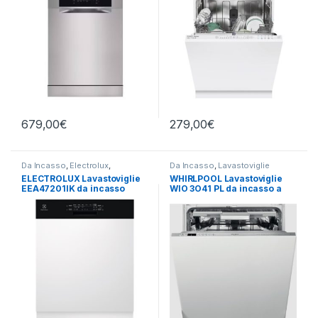
679,00
€
279,00
€
Da Incasso
,
Electrolux
,
Da Incasso
,
Lavastoviglie
Lavastoviglie
ELECTROLUX Lavastoviglie
WHIRLPOOL Lavastoviglie
EEA47201IK da incasso
WIO 3O41 PL da incasso a
frontalino
scomparsa totale