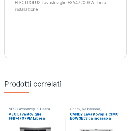
ELECTROLUX Lavastoviglie ESA47200SW libera
installazione
Prodotti correlati
AEG
,
Lavastoviglie
,
Libera
Candy
,
Da Incasso
,
Installazione
Lavastoviglie
AEG Lavastoviglie
CANDY Lavastoviglie CIMC
FFB74707PM Libera
E0W 3E53 da incasso a
installazione
scomparsa totale