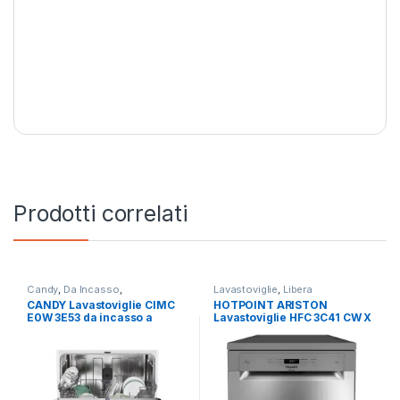
Prodotti correlati
Candy
,
Da Incasso
,
Lavastoviglie
,
Libera
Lavastoviglie
Installazione
CANDY Lavastoviglie CIMC
HOTPOINT ARISTON
E0W 3E53 da incasso a
Lavastoviglie HFC 3C41 CW X
scomparsa totale
Libera installazione