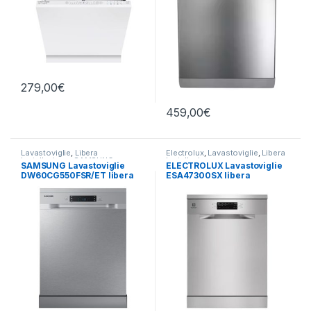
279,00
€
459,00
€
Lavastoviglie
,
Libera
Electrolux
,
Lavastoviglie
,
Libera
Installazione
,
SAMSUNG
Installazione
SAMSUNG Lavastoviglie
ELECTROLUX Lavastoviglie
DW60CG550FSR/ET libera
ESA47300SX libera
installazione
installazione