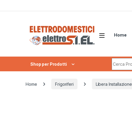
Skip to navigation
Skip to content
Home
Search fo
Shop per Prodotti
Home
Frigoriferi
Libera Installazione