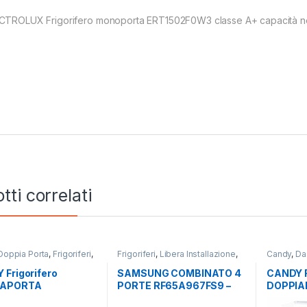
CTROLUX Frigorifero monoporta ERT1502F0W3 classe A+ capacità netta
tti correlati
Doppia Porta
,
Frigoriferi
,
Frigoriferi
,
Libera Installazione
,
Candy
,
Da
nstallazione
SAMSUNG
,
Side by Side 4 Porte
Porta
,
Frig
Frigorifero
SAMSUNG COMBINATO 4
CANDY F
IAPORTA
PORTE RF65A967FS9 –
DOPPIA
514ES
TOTAL NO FROST
2450/5E