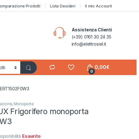
omparazione Prodotti
Lista Desideri
Il mio Account
Assistenza Clienti
(+39) 0161 30 24 35
info@elettrosiel.it
0,00
€
0
a ERT1502F0W3
lazione
,
Monoporta
 Frigorifero monoporta
0W3
isponibilità
Esaurito