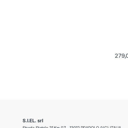
279,
S.I.EL. srl
Strada Statale 31 Km 07 - 13012 PRAROLO (VC) ITALIA