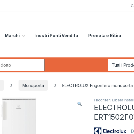
C
Marchi
I nostri Punti Vendita
Prenota e Ritira
r:
Monoporta
ELECTROLUX Frigorifero monoport
Frigoriferi
,
Libera Instal
ELECTROLUX
ERT1502F
D