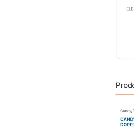
ELE
Prodo
Candy
,
Libera I
CANDY 
DOPP
CDG1S