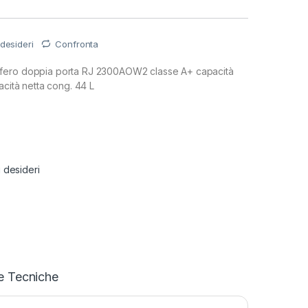
 desideri
Confronta
fero doppia porta RJ 2300AOW2 classe A+ capacità
acità netta cong. 44 L
i desideri
e Tecniche