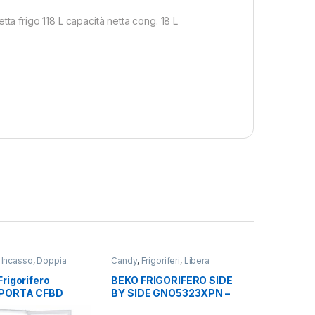
 frigo 118 L capacità netta cong. 18 L
 Incasso
,
Doppia
Candy
,
Frigoriferi
,
Libera
oriferi
Installazione
,
Side by Side 4
Porte
rigorifero
BEKO FRIGORIFERO SIDE
PORTA CFBD
BY SIDE GNO5323XPN –
H a incasso
TOTAL NO FROST