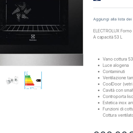
Aggiungi alla lista dei
ELECTROLUX Forno el
A capacità 53 L
Vano cottura 53 l
Luce alogena
Contaminuti
Ventilazione ta
CoolDoor (vetri 
Cavità con smal
Controporta lisci
Estetica inox a
Funzioni di cott
Cottura ventilato