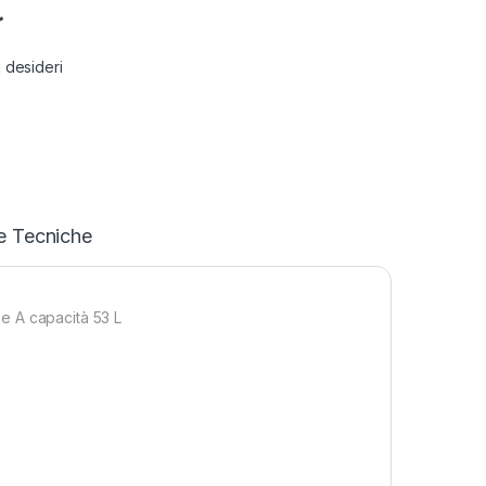
€
i desideri
e Tecniche
e A capacità 53 L