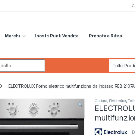
C
Marchi
I nostri Punti Vendita
Prenota e Ritira
r:
ELECTROLUX Forno elettrico multifunzione da incasso REB 2107
Cottura
,
Electrolux
,
Forn
ELECTROLUX
multifunzi
D