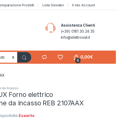
omparazione Prodotti
Lista Desideri
Il mio Account
Assistenza Clienti
(+39) 0161 30 24 35
info@elettrosiel.it
0,00
€
0
AAX
i da Incasso
 Forno elettrico
one da incasso REB 2107AAX
isponibilità
Esaurito