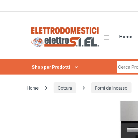
Skip to navigation
Skip to content
Home
Search fo
Shop per Prodotti
Home
Cottura
Forni da Incasso