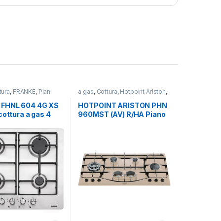
tura
,
FRANKE
,
Piani
a gas
,
Cottura
,
Hotpoint Ariston
,
Piani Cottura
 FHNL 604 4G XS
HOTPOINT ARISTON PHN
cottura a gas 4
960MST (AV) R/HA Piano
INOX
cottura a gas 6 fuochi
AVENA