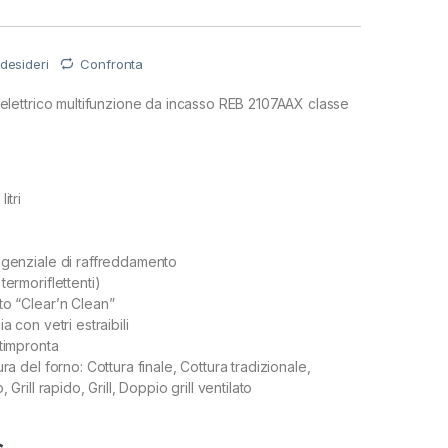
 desideri
Confronta
ettrico multifunzione da incasso REB 2107AAX classe
itri
ngenziale di raffreddamento
termoriflettenti)
to “Clear’n Clean”
a con vetri estraibili
ntimpronta
ura del forno: Cottura finale, Cottura tradizionale,
, Grill rapido, Grill, Doppio grill ventilato