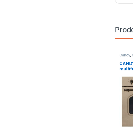
Prodo
Candy
,
CANDY 
multif
FCC6