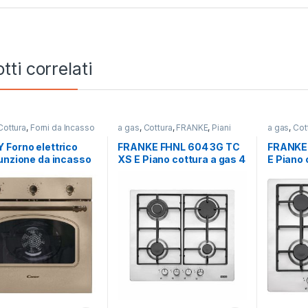
tti correlati
Cottura
,
Forni da Incasso
a gas
,
Cottura
,
FRANKE
,
Piani
a gas
,
Cot
Cottura
Cottura
Forno elettrico
FRANKE FHNL 604 3G TC
FRANKE
unzione da incasso
XS E Piano cottura a gas 4
E Piano 
03NAV
fuochi INOX
fuochi 