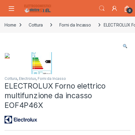
Skip to navigation
Skip to content
0
Home
Cottura
Forni da Incasso
ELECTROLUX For
Cottura
,
Electrolux
,
Forni da Incasso
ELECTROLUX Forno elettrico
multifunzione da incasso
EOF4P46X