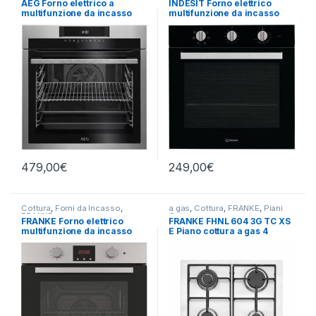
AEG Forno elettrico a
INDESIT Forno elettrico
multifunzione da incasso
multifunzione da incasso
BEE 641222M
IFW 6530 BL
479,00
€
249,00
€
Cottura
,
Forni da Incasso
,
a gas
,
Cottura
,
FRANKE
,
Piani
FRANKE
Cottura
FRANKE Forno elettrico
FRANKE FHNL 604 3G TC XS
multifunzione da incasso
E Piano cottura a gas 4
FSL 86 H XS
fuochi INOX