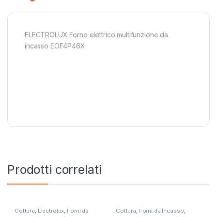
ELECTROLUX Forno elettrico multifunzione da
incasso EOF4P46X
Prodotti correlati
Cottura
,
Electrolux
,
Forni da
Cottura
,
Forni da Incasso
,
Incasso
Indesit