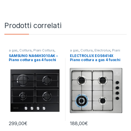
Prodotti correlati
a gas
,
Cottura
,
Piani Cottura
,
a gas
,
Cottura
,
Electrolux
,
Piani
SAMSUNG
Cottura
SAMSUNG NA64H3010AK –
ELECTROLUX EGS6414X
Piano cottura gas 4 fuochi
Piano cottura a gas 4 fuochi
NERO
INOX
299,00
€
188,00
€