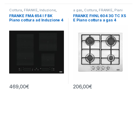
Cottura
,
FRANKE
,
Induzione
,
a gas
,
Cottura
,
FRANKE
,
Piani
misto
,
Piani Cottura
Cottura
FRANKE FMA 654 I F BK
FRANKE FHNL 604 3G TC XS
Piano cottura ad Induzione 4
E Piano cottura a gas 4
zone 65 cm
fuochi INOX
469,00
€
206,00
€