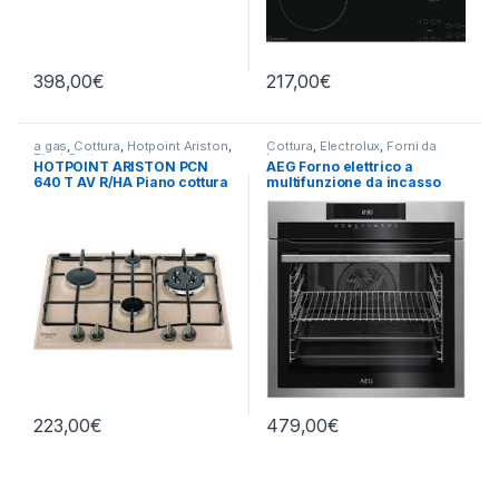
398,00
€
217,00
€
a gas
,
Cottura
,
Hotpoint Ariston
,
Cottura
,
Electrolux
,
Forni da
Piani Cottura
Incasso
HOTPOINT ARISTON PCN
AEG Forno elettrico a
640 T AV R/HA Piano cottura
multifunzione da incasso
a gas 4 fuochi AVENA
BEE 641222M
223,00
€
479,00
€