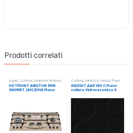
Prodotti correlati
a gas
,
Cottura
,
Hotpoint Ariston
,
Cottura
,
elettrico
,
misto
,
Piani
Piani Cottura
Cottura
HOTPOINT ARISTON PHN
INDESIT AAR 160 C Piano
960MST (AV) R/HA Piano
cottura Vetroceramica 4
cottura a gas 6 fuochi
zone 60 cm
AVENA