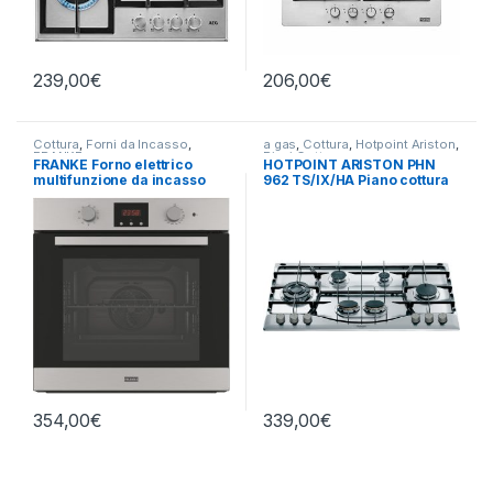
239,00
€
206,00
€
Cottura
,
Forni da Incasso
,
a gas
,
Cottura
,
Hotpoint Ariston
,
FRANKE
Piani Cottura
FRANKE Forno elettrico
HOTPOINT ARISTON PHN
multifunzione da incasso
962 TS/IX/HA Piano cottura
FSL 86 H XS
a gas 6 fuochi INOX
354,00
€
339,00
€