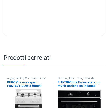
Prodotti correlati
a gas
,
BEKO
,
Cottura
,
Cucine
Cottura
,
Electrolux
,
Forni da
Incasso
BEKO Cucina a gas
ELECTROLUX Forno elettrico
FBST62110DW 4 fuochi
multifunzione da incasso
forno elettrico
EOD 5H40X