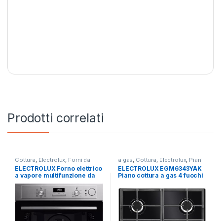
Prodotti correlati
Cottura
,
Electrolux
,
Forni da
a gas
,
Cottura
,
Electrolux
,
Piani
Incasso
Cottura
ELECTROLUX Forno elettrico
ELECTROLUX EGM6343YAK
a vapore multifunzione da
Piano cottura a gas 4 fuochi
incasso LOC3S40X2
NERO