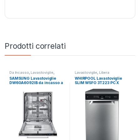
Prodotti correlati
Da Incasso
,
Lavastoviglie
,
Lavastoviglie
,
Libera
SAMSUNG
Installazione
,
Whirlpool
SAMSUNG Lavastoviglie
WHIRPOOL Lavastoviglie
DW60A6092IB da incasso a
SLIM WSFO 3T223 PC X
scomparsa totale
libera installazione