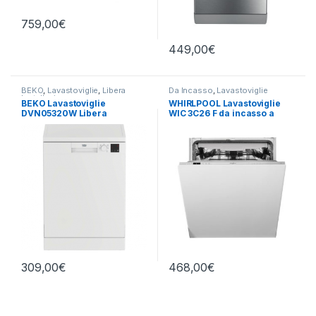
759,00
€
449,00
€
BEKO
,
Lavastoviglie
,
Libera
Da Incasso
,
Lavastoviglie
Installazione
BEKO Lavastoviglie
WHIRLPOOL Lavastoviglie
DVN05320W Libera
WIC 3C26 F da incasso a
installazione
scomparsa totale
309,00
€
468,00
€