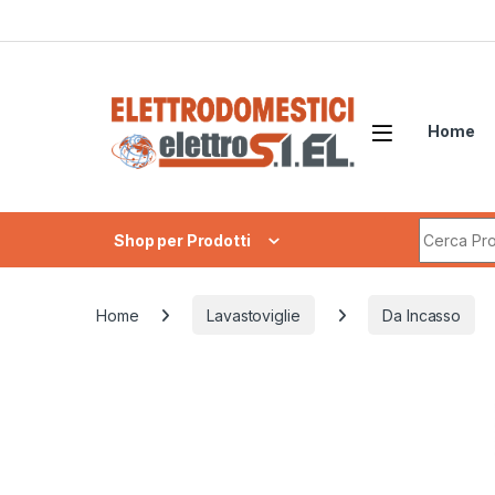
Skip to navigation
Skip to content
Home
Search fo
Shop per Prodotti
Home
Lavastoviglie
Da Incasso