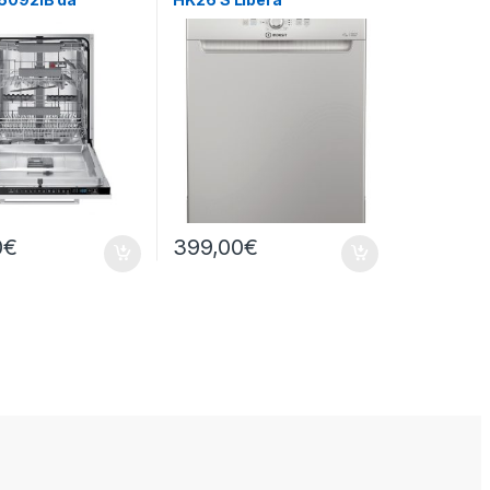
 a scomparsa
installazione 14 coperti
0
€
399,00
€