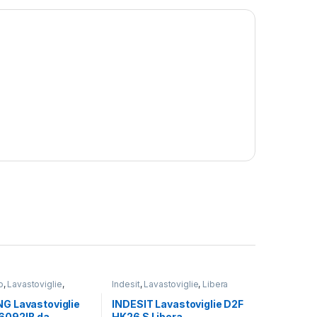
o
,
Lavastoviglie
,
Indesit
,
Lavastoviglie
,
Libera
G
Installazione
 Lavastoviglie
INDESIT Lavastoviglie D2F
092IB da
HK26 S Libera