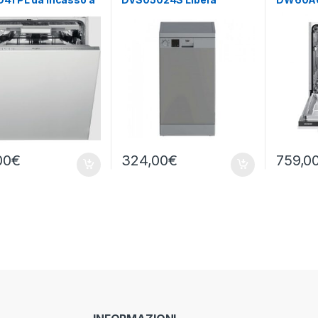
arsa totale
installazione 10 coperti
incasso
totale
00
€
324,00
€
759,0