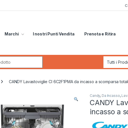
C
Marchi
I nostri Punti Vendita
Prenota e Ritira
r:
CANDY Lavastoviglie CI 6C2F1PMA da incasso a scomparsa tota
Candy
,
Da Incasso
,
Lav
CANDY Lava
incasso a s