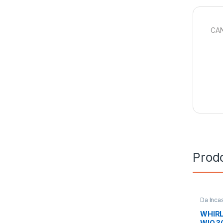
CAN
Prodo
Da Inca
WHIRL
WIO 3O