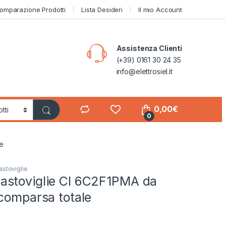
omparazione Prodotti
Lista Desideri
Il mio Account
Assistenza Clienti
(+39) 0161 30 24 35
info@elettrosiel.it
0,00
€
0
le
astoviglie
stoviglie CI 6C2F1PMA da
comparsa totale