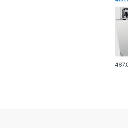
scomp
487,