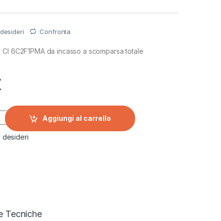
 desideri
Confronta
 CI 6C2F1PMA da incasso a scomparsa totale
€
ie CI 6C2F1PMA da incasso a scomparsa totale quantity
Aggiungi al carrello
i desideri
e Tecniche