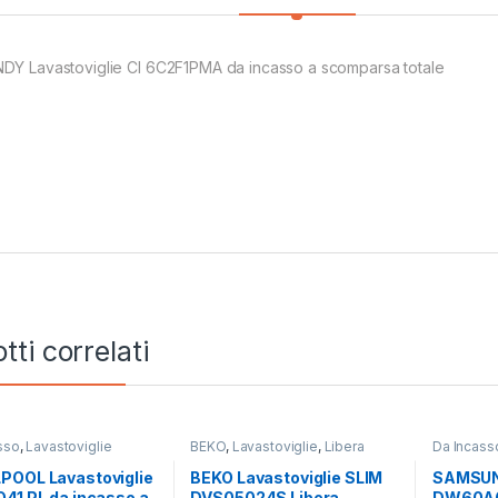
DY Lavastoviglie CI 6C2F1PMA da incasso a scomparsa totale
tti correlati
sso
,
Lavastoviglie
BEKO
,
Lavastoviglie
,
Libera
Da Incass
Installazione
SAMSUN
POOL Lavastoviglie
BEKO Lavastoviglie SLIM
SAMSUNG
41 PL da incasso a
DVS05024S Libera
DW60A6