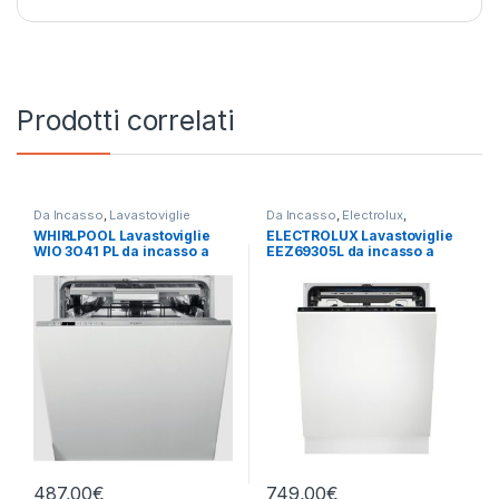
Prodotti correlati
Da Incasso
,
Lavastoviglie
Da Incasso
,
Electrolux
,
Lavastoviglie
WHIRLPOOL Lavastoviglie
ELECTROLUX Lavastoviglie
WIO 3O41 PL da incasso a
EEZ69305L da incasso a
scomparsa totale
scomparsa totale
487,00
€
749,00
€