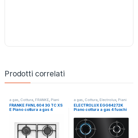
Prodotti correlati
a gas
,
Cottura
,
FRANKE
,
Piani
a gas
,
Cottura
,
Electrolux
,
Piani
Cottura
Cottura
FRANKE FHNL 604 3G TC XS
ELECTROLUX EGG64272K
E Piano cottura a gas 4
Piano cottura a gas 4 fuochi
fuochi INOX
NERO