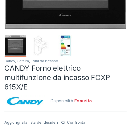
Candy
,
Cottura
,
Forni da Incasso
CANDY Forno elettrico
multifunzione da incasso FCXP
615X/E
Disponibilità
Esaurito
Aggiungi alla lista dei desideri
Confronta