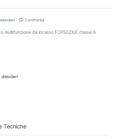
 desideri
Confronta
co multifunzione da incasso FCP502X/E classe A
i desideri
e Tecniche