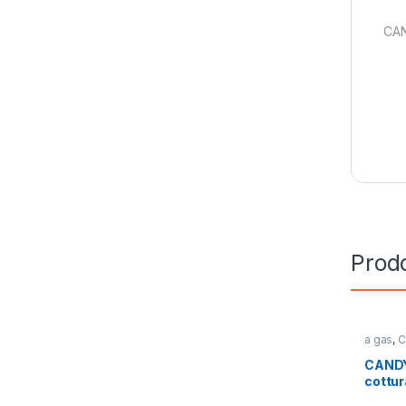
CAN
Prodo
a gas
,
C
Cottura
CAND
cottur
INOX