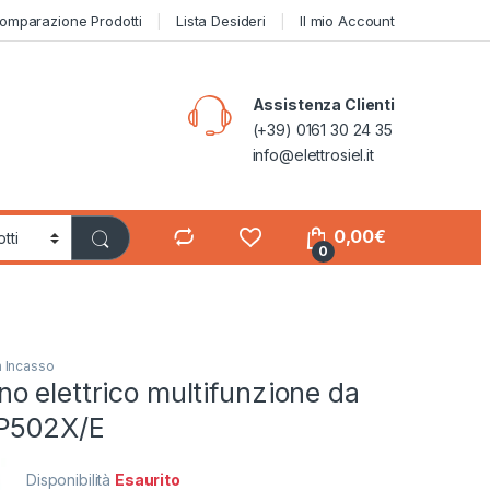
omparazione Prodotti
Lista Desideri
Il mio Account
Assistenza Clienti
(+39) 0161 30 24 35
info@elettrosiel.it
0,00
€
0
a Incasso
 elettrico multifunzione da
CP502X/E
Disponibilità
Esaurito