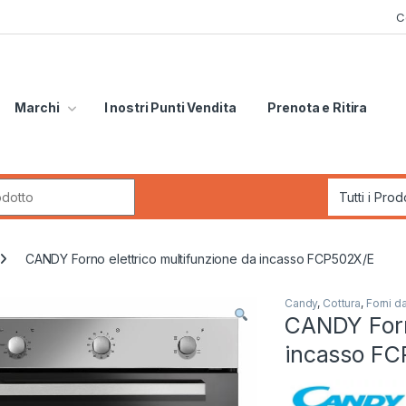
C
Marchi
I nostri Punti Vendita
Prenota e Ritira
r:
CANDY Forno elettrico multifunzione da incasso FCP502X/E
Candy
,
Cottura
,
Forni d
CANDY Forno
incasso F