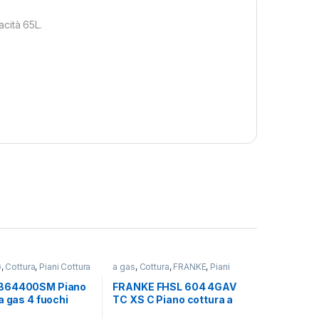
cità 65L.
G
,
Cottura
,
Piani Cottura
a gas
,
Cottura
,
FRANKE
,
Piani
Cottura
B64400SM Piano
FRANKE FHSL 604 4GAV
a gas 4 fuochi
TC XS C Piano cottura a
gas 4 fuochi INOX