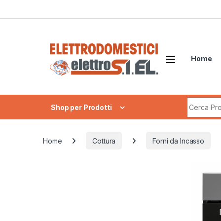
Skip to navigation
Skip to content
Home
Search fo
Shop per Prodotti
Home
Cottura
Forni da Incasso