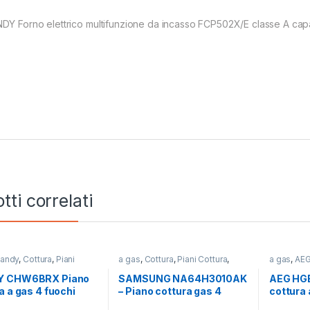
DY Forno elettrico multifunzione da incasso FCP502X/E classe A capa
tti correlati
andy
,
Cottura
,
Piani
a gas
,
Cottura
,
Piani Cottura
,
a gas
,
AE
SAMSUNG
Y CHW6BRX Piano
SAMSUNG NA64H3010AK
AEG HG
a a gas 4 fuochi
– Piano cottura gas 4
cottura 
fuochi NERO
INOX