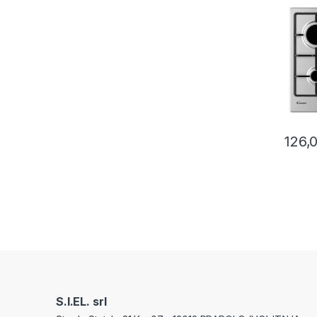
126,
S.I.EL. srl