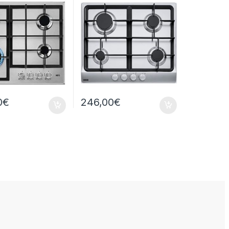
106.0459.550
0
€
246,00
€