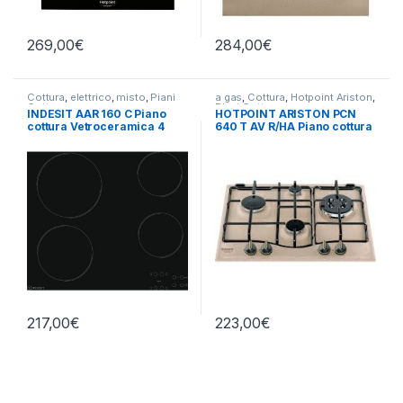
269,00
€
284,00
€
Cottura
,
elettrico
,
misto
,
Piani
a gas
,
Cottura
,
Hotpoint Ariston
,
Cottura
Piani Cottura
INDESIT AAR 160 C Piano
HOTPOINT ARISTON PCN
cottura Vetroceramica 4
640 T AV R/HA Piano cottura
zone 60 cm
a gas 4 fuochi AVENA
217,00
€
223,00
€