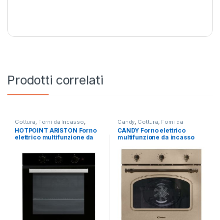
Prodotti correlati
Cottura
,
Forni da Incasso
,
Candy
,
Cottura
,
Forni da
Hotpoint Ariston
Incasso
HOTPOINT ARISTON Forno
CANDY Forno elettrico
elettrico multifunzione da
multifunzione da incasso
incasso FA3 530H BL/HA
FCC603NAV