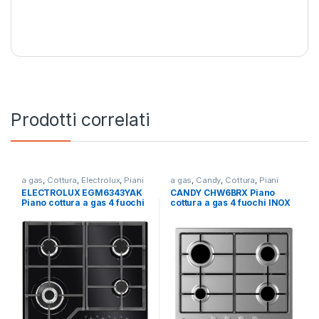
Prodotti correlati
a gas
,
Cottura
,
Electrolux
,
Piani
a gas
,
Candy
,
Cottura
,
Piani
Cottura
Cottura
ELECTROLUX EGM6343YAK
CANDY CHW6BRX Piano
Piano cottura a gas 4 fuochi
cottura a gas 4 fuochi INOX
NERO