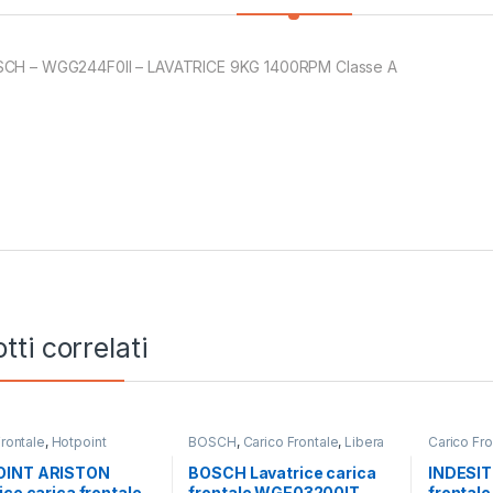
CH – WGG244F0II – LAVATRICE 9KG 1400RPM Classe A
tti correlati
Frontale
,
Hotpoint
BOSCH
,
Carico Frontale
,
Libera
Carico Fro
Lavatrici
,
Libera
Installazione
Lavatrici
,
zione
INT ARISTON
BOSCH Lavatrice carica
INDESIT 
ice carica frontale
frontale WGE03200IT-
frontal