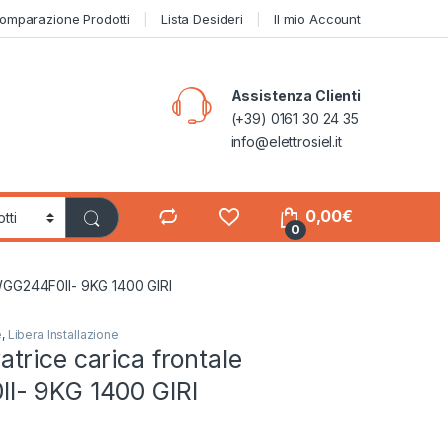
omparazione Prodotti
Lista Desideri
Il mio Account
Assistenza Clienti
(+39) 0161 30 24 35
info@elettrosiel.it
0,00
€
0
WGG244F0II- 9KG 1400 GIRI
e
,
Libera Installazione
rice carica frontale
- 9KG 1400 GIRI