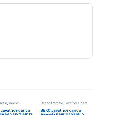
ntale
,
Indesit
,
Carico Frontale
,
Lavatrici
,
Libera
Libera Installazione
Installazione
Lavatrice carica
BEKO Lavatrice carica
e IM862 MY TIME IT
frontale BMWU3921W 9