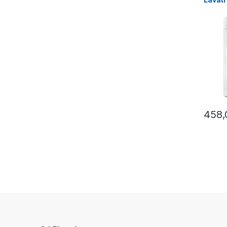
NF 10
RPM
458,