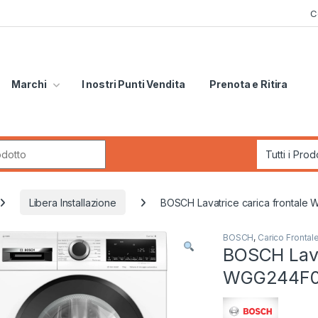
C
Marchi
I nostri Punti Vendita
Prenota e Ritira
r:
Libera Installazione
BOSCH Lavatrice carica frontale 
BOSCH
,
Carico Frontal
BOSCH Lavat
WGG244F0II