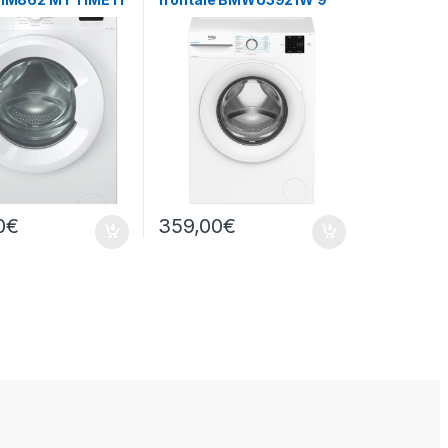
RICE 8KG 1200
KG 1200 GIRI
0
€
359,00
€