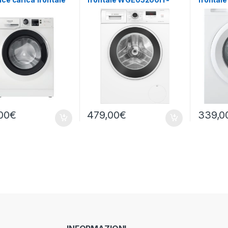
46WK IT 10 KG 1400
8KG 1200 GIRI
– LAVAT
GIRI
00
€
479,00
€
339,0