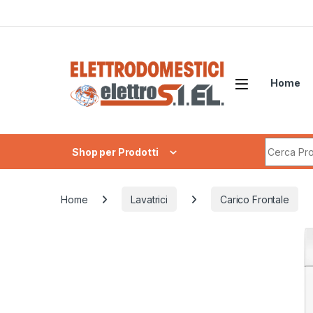
Skip to navigation
Skip to content
Home
Search fo
Shop per Prodotti
Home
Lavatrici
Carico Frontale