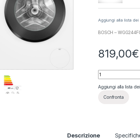
Aggiungi alla lista dei
BOSCH – WGG244F0I
819,00
€
BOSCH Lavatrice ca
Aggiungi alla lista de
Confronta
Descrizione
Specifich