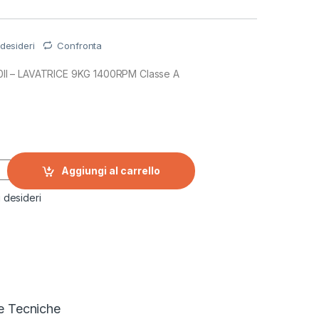
 desideri
Confronta
I – LAVATRICE 9KG 1400RPM Classe A
rica frontale WGG244F0II- 9KG 1400 GIRI quantity
Aggiungi al carrello
i desideri
e Tecniche