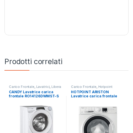
Prodotti correlati
Carico Frontale
,
Lavatrici
,
Libera
Carico Frontale
,
Hotpoint
Installazione
Ariston
,
Lavatrici
,
Libera
CANDY Lavatrice carica
HOTPOINT ARISTON
Installazione
frontale RO14126DWMST-S
Lavatrice carica frontale
12 KG 1400 RPM
RSSF 624 W IT N 6KG
1200RPM