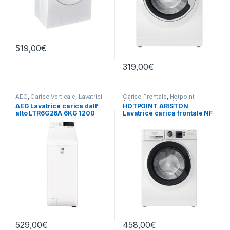
519,00
€
319,00
€
AEG
,
Carico Verticale
,
Lavatrici
Carico Frontale
,
Hotpoint
Ariston
,
Lavatrici
,
Libera
AEG Lavatrice carica dall’
HOTPOINT ARISTON
Installazione
alto LTR6G26A 6KG 1200
Lavatrice carica frontale NF
giri
1046WK IT 10 KG 1400 RPM
529,00
€
458,00
€