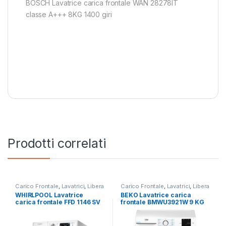
BOSCH Lavatrice carica frontale WAN 28278IT
classe A+++ 8KG 1400 giri
Prodotti correlati
Carico Frontale
,
Lavatrici
,
Libera
Carico Frontale
,
Lavatrici
,
Libera
Installazione
,
Whirlpool
Installazione
WHIRLPOOL Lavatrice
BEKO Lavatrice carica
carica frontale FFD 1146 SV
frontale BMWU3921W 9 KG
IT 11KG 1400 RPM
1200 GIRI