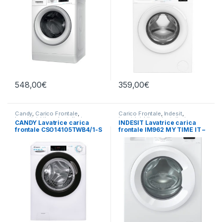
548,00
€
359,00
€
Candy
,
Carico Frontale
,
Carico Frontale
,
Indesit
,
Lavatrici
,
Libera Installazione
Lavatrici
,
Libera Installazione
CANDY Lavatrice carica
INDESIT Lavatrice carica
frontale CSO14105TWB4/1-S
frontale IM962 MY TIME IT –
10KG 1400 RPM
LAVATRICE 9KG 1200 GIRI