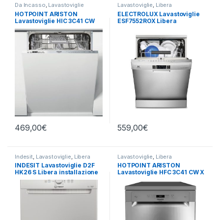
Da Incasso
,
Lavastoviglie
Lavastoviglie
,
Libera
Installazione
HOTPOINT ARISTON
ELECTROLUX Lavastoviglie
Lavastoviglie HIC 3C41 CW
ESF7552ROX Libera
da incasso a scomparsa
Installazione
totale
469,00
€
559,00
€
Indesit
,
Lavastoviglie
,
Libera
Lavastoviglie
,
Libera
Installazione
Installazione
INDESIT Lavastoviglie D2F
HOTPOINT ARISTON
HK26 S Libera installazione
Lavastoviglie HFC 3C41 CW X
14 coperti
Libera installazione