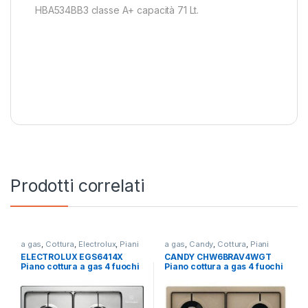
HBA534BB3 classe A+ capacità 71 Lt.
Prodotti correlati
a gas
,
Cottura
,
Electrolux
,
Piani
a gas
,
Candy
,
Cottura
,
Piani
Cottura
Cottura
ELECTROLUX EGS6414X
CANDY CHW6BRAV4WGT
Piano cottura a gas 4 fuochi
Piano cottura a gas 4 fuochi
INOX
AVENA