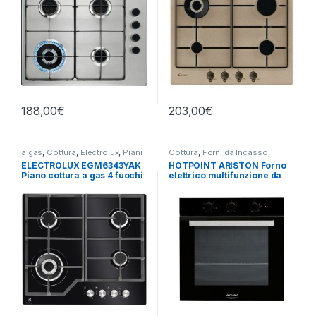
188,00
€
203,00
€
a gas
,
Cottura
,
Electrolux
,
Piani
Cottura
,
Forni da Incasso
,
Cottura
Hotpoint Ariston
ELECTROLUX EGM6343YAK
HOTPOINT ARISTON Forno
Piano cottura a gas 4 fuochi
elettrico multifunzione da
NERO
incasso FA3 530H BL/HA