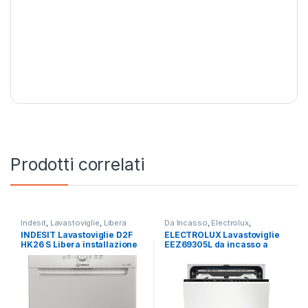
Prodotti correlati
Indesit
,
Lavastoviglie
,
Libera
Da Incasso
,
Electrolux
,
Installazione
Lavastoviglie
INDESIT Lavastoviglie D2F
ELECTROLUX Lavastoviglie
HK26 S Libera installazione
EEZ69305L da incasso a
14 coperti
scomparsa totale