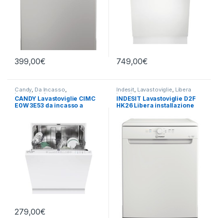
399,00
€
749,00
€
Candy
,
Da Incasso
,
Indesit
,
Lavastoviglie
,
Libera
Lavastoviglie
Installazione
CANDY Lavastoviglie CIMC
INDESIT Lavastoviglie D2F
E0W 3E53 da incasso a
HK26 Libera installazione
scomparsa totale
279,00
€