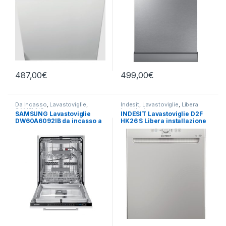
487,00
€
499,00
€
Da Incasso
,
Lavastoviglie
,
Indesit
,
Lavastoviglie
,
Libera
SAMSUNG
Installazione
SAMSUNG Lavastoviglie
INDESIT Lavastoviglie D2F
DW60A6092IB da incasso a
HK26 S Libera installazione
scomparsa totale
14 coperti