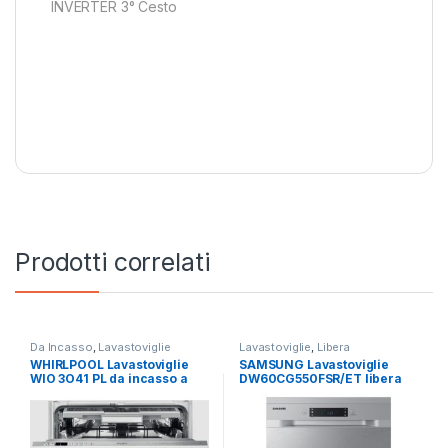
INVERTER 3° Cesto
Prodotti correlati
Da Incasso
,
Lavastoviglie
Lavastoviglie
,
Libera
Installazione
,
SAMSUNG
WHIRLPOOL Lavastoviglie
SAMSUNG Lavastoviglie
WIO 3O41 PL da incasso a
DW60CG550FSR/ET libera
scomparsa totale
installazione