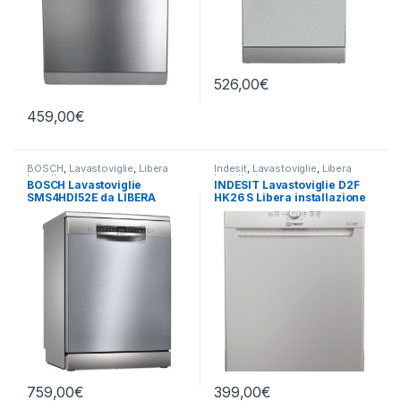
526,00
€
459,00
€
BOSCH
,
Lavastoviglie
,
Libera
Indesit
,
Lavastoviglie
,
Libera
Installazione
Installazione
BOSCH Lavastoviglie
INDESIT Lavastoviglie D2F
SMS4HDI52E da LIBERA
HK26 S Libera installazione
INSTALLAZIONE 13 CP
14 coperti
759,00
€
399,00
€