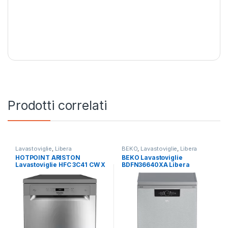
Prodotti correlati
Lavastoviglie
,
Libera
BEKO
,
Lavastoviglie
,
Libera
Installazione
Installazione
HOTPOINT ARISTON
BEKO Lavastoviglie
Lavastoviglie HFC 3C41 CW X
BDFN36640XA Libera
Libera installazione
Installazione 16 Coperti