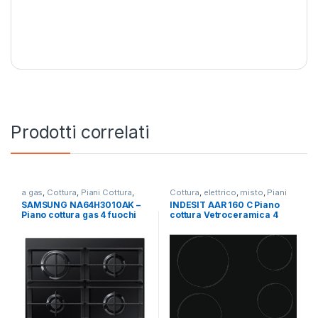
Prodotti correlati
a gas
,
Cottura
,
Piani Cottura
,
Cottura
,
elettrico
,
misto
,
Piani
SAMSUNG
Cottura
SAMSUNG NA64H3010AK –
INDESIT AAR 160 C Piano
Piano cottura gas 4 fuochi
cottura Vetroceramica 4
NERO
zone 60 cm