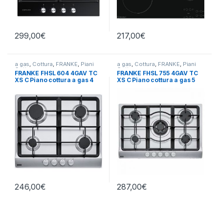
299,00
€
217,00
€
a gas
,
Cottura
,
FRANKE
,
Piani
a gas
,
Cottura
,
FRANKE
,
Piani
Cottura
Cottura
FRANKE FHSL 604 4GAV TC
FRANKE FHSL 755 4GAV TC
XS C Piano cottura a gas 4
XS C Piano cottura a gas 5
fuochi INOX 106.0459.550
fuochi INOX
246,00
€
287,00
€