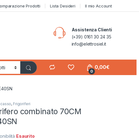
omparazione Prodotti
Lista Desideri
Il mio Account
Assistenza Clienti
(+39) 0161 30 24 35
info@elettrosiel.it
0,00
€
0
0E40SN
ncasso
,
Frigoriferi
rifero combinato 70CM
40SN
onibilità
Esaurito