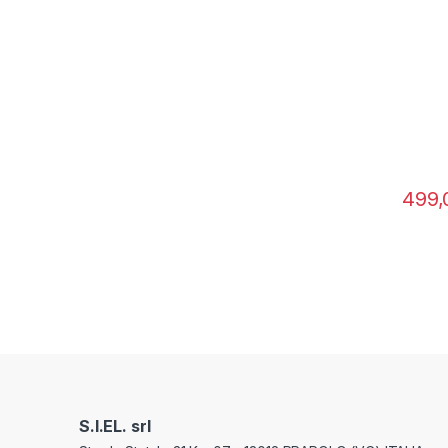
NO FR
499,
S.I.EL. srl