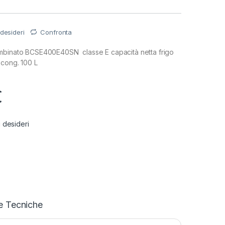
 desideri
Confronta
mbinato BCSE400E40SN classe E capacità netta frigo
 cong. 100 L
€
i desideri
e Tecniche