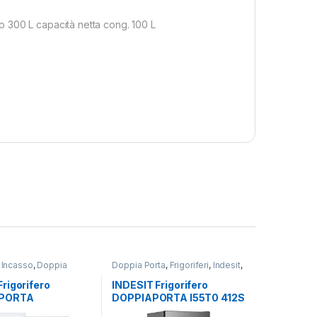
 300 L capacità netta cong. 100 L
 Incasso
,
Doppia
Doppia Porta
,
Frigoriferi
,
Indesit
,
oriferi
Libera Installazione
rigorifero
INDESIT Frigorifero
PORTA
DOPPIAPORTA I55T0 412S
6EW