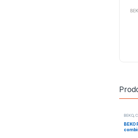
BEK
Prodo
BEKO
,
C
Libera I
BEKO F
combi
B5RC