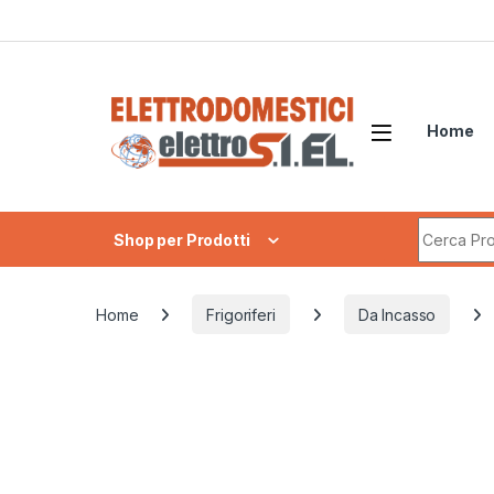
Skip to navigation
Skip to content
Home
Search fo
Shop per Prodotti
Home
Frigoriferi
Da Incasso