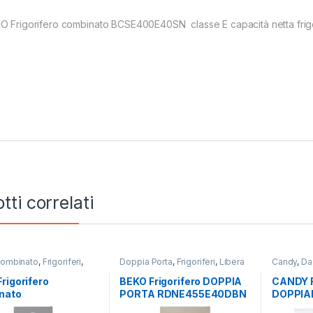
O Frigorifero combinato BCSE400E40SN classe E capacità netta frigo
tti correlati
ombinato
,
Frigoriferi
,
Doppia Porta
,
Frigoriferi
,
Libera
Candy
,
Da
nstallazione
Installazione
Porta
,
Frig
rigorifero
BEKO Frigorifero DOPPIA
CANDY F
nato
PORTA RDNE455E40DBN
DOPPIA
NE405HXB TOTAL
TOTAL NO FROST
CTM51