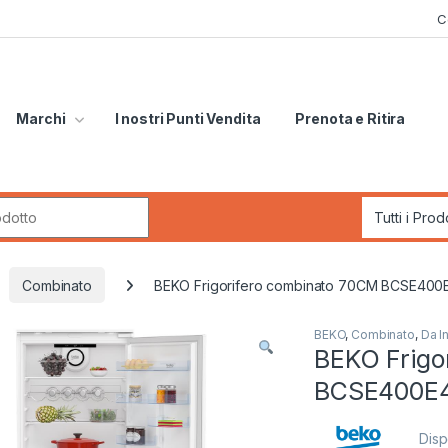
C
Marchi
I nostri Punti Vendita
Prenota e Ritira
r:
Combinato
BEKO Frigorifero combinato 70CM BCSE40
BEKO
,
Combinato
,
Da I
BEKO Frigo
BCSE400E
Disp