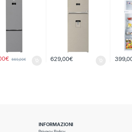
OST
00
€
629,00
€
399,0
669,00
€
INFORMAZIONI
Privacy Policy