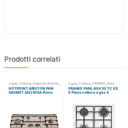
Prodotti correlati
a gas
,
Cottura
,
Hotpoint Ariston
,
a gas
,
Cottura
,
FRANKE
,
Piani
Piani Cottura
Cottura
HOTPOINT ARISTON PHN
FRANKE FHNL 604 3G TC XS
960MST (AV) R/HA Piano
E Piano cottura a gas 4
cottura a gas 6 fuochi
fuochi INOX
AVENA