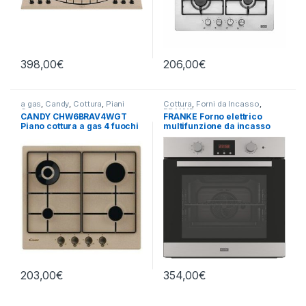
398,00
€
206,00
€
a gas
,
Candy
,
Cottura
,
Piani
Cottura
,
Forni da Incasso
,
Cottura
FRANKE
CANDY CHW6BRAV4WGT
FRANKE Forno elettrico
Piano cottura a gas 4 fuochi
multifunzione da incasso
AVENA
FSL 86 H XS
203,00
€
354,00
€