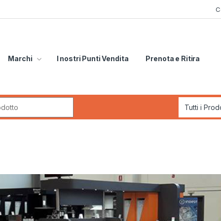
C
Marchi
I nostri Punti Vendita
Prenota e Ritira
r: