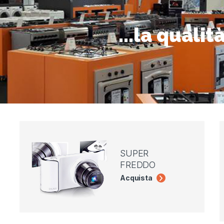
...la qualit
SUPER
FREDDO
Acquista