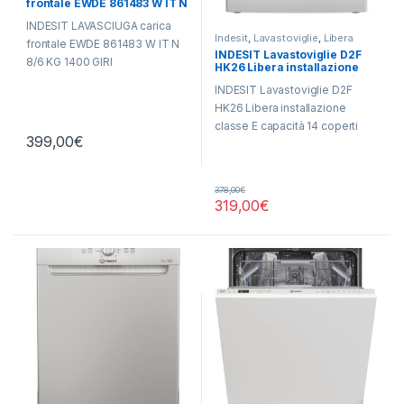
frontale EWDE 861483 W IT N
Libera Installazione
,
Libera
Installazione
8/6 KG 1400 GIRI
INDESIT LAVASCIUGA carica
Indesit
,
Lavastoviglie
,
Libera
frontale EWDE 861483 W IT N
Installazione
INDESIT Lavastoviglie D2F
8/6 KG 1400 GIRI
HK26 Libera installazione
INDESIT Lavastoviglie D2F
HK26 Libera installazione
classe E capacità 14 coperti
399,00
€
378,00
€
319,00
€