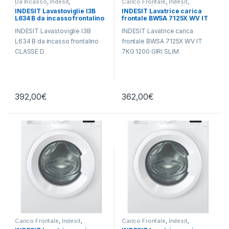
Da Incasso
,
Indesit
,
Carico Frontale
,
Indesit
,
Lavastoviglie
Lavatrici
,
Libera Installazione
INDESIT Lavastoviglie I3B
INDESIT Lavatrice carica
L634 B da incasso frontalino
frontale BWSA 7125X WV IT
7KG 1200 GIRI SLIM
INDESIT Lavastoviglie I3B
INDESIT Lavatrice carica
L634 B da incasso frontalino
frontale BWSA 7125X WV IT
CLASSE D
7KG 1200 GIRI SLIM
392,00
€
362,00
€
Carico Frontale
,
Indesit
,
Carico Frontale
,
Indesit
,
Lavatrici
,
Libera Installazione
Lavatrici
,
Libera Installazione