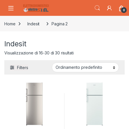
Skip to navigation
Skip to content
0
Home
Indesit
Pagina 2
Indesit
Visualizzazione di 16-30 di 30 risultati
Filters