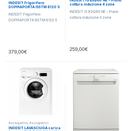
INDESIT IS 83Q60 NE – Piano
Libera Installazione
INDESIT Frigorifero
cottura induzione 4 zone
DOPPIAPORTA I55TM 6120 S
INDESIT IS 83Q60 NE – Piano
INDESIT Frigorifero
cottura induzione 4 zone
DOPPIAPORTA I55TM 6120 S
259,00
€
379,00
€
Asciugatrici
,
Asciugatrici
Standard
,
Carico Frontale
,
INDESIT LAVASCIUGA carica
Indesit
,
Lavasciuga
,
Lavatrici
,